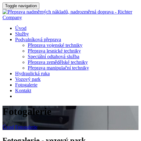
Toggle navigation
Úvod
Služby
Podvalníková přeprava
Přeprava vojenské techniky
Přeprava lesnické techniky
Speciální odtahová služba
Přeprava zemědělské techniky
Přeprava manipulační techniky
Hydraulická ruka
Vozový park
Fotogalerie
Kontakt
Fotogalerie
Úvod
Fotogalerie
Fotogalerie - vozový park